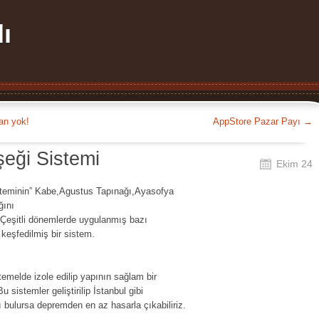
ı
nan yok!
AppStore Pazar Payı
→
eği Sistemi
Ekim 24
isteminin” Kabe,Agustus Tapınağı,Ayasofya
ğını
ır.Çeşitli dönemlerde uygulanmış bazı
keşfedilmiş bir sistem.
emelde izole edilip yapının sağlam bir
 sistemler geliştirilip İstanbul gibi
 bulursa depremden en az hasarla çıkabiliriz.