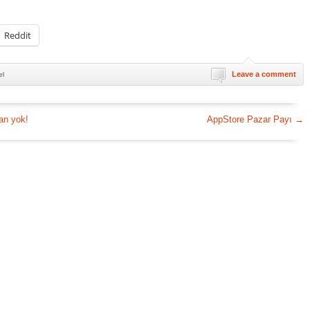
Reddit
Leave a comment
el
nan yok!
AppStore Pazar Payı
→