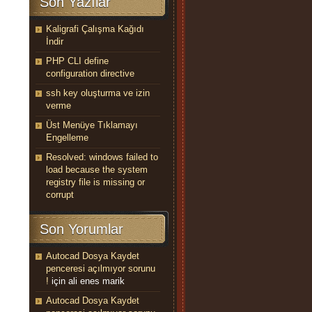
Son Yazılar
Kaligrafi Çalışma Kağıdı
İndir
PHP CLI define
configuration directive
ssh key oluşturma ve izin
verme
Üst Menüye Tıklamayı
Engelleme
Resolved: windows failed to
load because the system
registry file is missing or
corrupt
Son Yorumlar
Autocad Dosya Kaydet
penceresi açılmıyor sorunu
!
için
ali enes marik
Autocad Dosya Kaydet