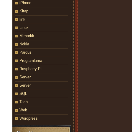
iPhone
Kitap
link
Linux
Mimarlık
Nokia
Pardus
Programlama
Raspberry Pi
Server
Server
SQL
Tarih
Web
Wordpress