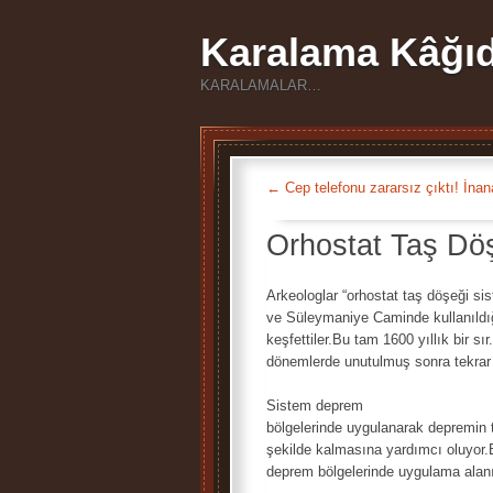
Karalama Kâğıd
KARALAMALAR…
←
Cep telefonu zararsız çıktı! İna
Orhostat Taş Döş
Arkeologlar “orhostat taş döşeği s
ve Süleymaniye Caminde kullanıldı
keşfettiler.Bu tam 1600 yıllık bir s
dönemlerde unutulmuş sonra tekrar 
Sistem deprem
bölgelerinde uygulanarak depremin t
şekilde kalmasına yardımcı oluyor.Bu
deprem bölgelerinde uygulama alanı