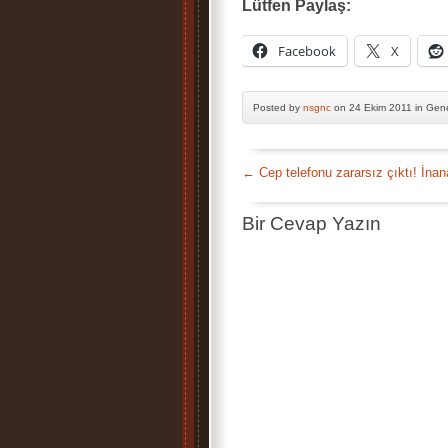
Lütfen Paylaş:
Facebook
X
Posted by
nsgnc
on 24 Ekim 2011 in Gen
←
Cep telefonu zararsız çıktı! İna
Bir Cevap Yazın