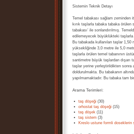
Sistemin Teknik Detayı
Temel tabakası sağlam zeminden it
kırık taşlarla tabaka tabaka örülen
tabakası’ ile sonlandırılmış. Temel
edilemeyecek büyüklükteki taşlarla 
Bu tabakada kullanılan taşlar 1,50 
yüksekliğinde 3,0 metre ile 5,0 met
taşlarla örülen temel tabanının üstün
santimetre büyük taşlardan dışarı t
taşlar yerine yerleştirildikten sonra a
doldurulmakta. Bu tabakanın altında
yapılmamaktadır. Bu tabaka tam bir
Arama Terimleri:
taş döşeği
(30)
orhostat taş döşeği
(15)
taş döşek
(11)
taş sistem
(3)
Kreslo ustune formli doseklerin s