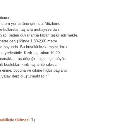
ibaren
 sistem yer üstüne çıkınca, ‘düzleme
de kullanılan taşlarla mukayese dahi
yapı beden duvarlarına taban teşkil edilmekte.
metre genişliğinde 1,80-2,00 metre
re boyunda. Bu büyüklükteki taşlar, kırık
e yerleştirilir. Kırık taş taban 10-20
aşmakta. Taş döşeğin teşkili için büyük
lt boşlukları kırık taşlar ile sıkıca
 enine, boyuna ve dikine hiçbir bağlantı
 yatay derz oluşturmaktadır.”
ekillerle tikilmesi
(1)