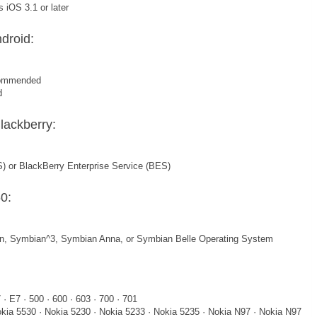
 iOS 3.1 or later
droid:
ecommended
d
ackberry:
S) or BlackBerry Enterprise Service (BES)
0:
tion, Symbian^3, Symbian Anna, or Symbian Belle Operating System
· E7 · 500 · 600 · 603 · 700 · 701
okia 5530 · Nokia 5230 · Nokia 5233 · Nokia 5235 · Nokia N97 · Nokia N97