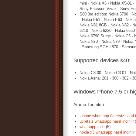
mini · Nokia X6 · Nokia X5-01 
Sony Ericsson Vivaz · Sony Er
S60 3rd edition: Nokia 5700 · N
· Nokia E51 · Nokia E63 · Noki
Nokia N81 8GB · Nokia N82 · No
6210 · Nokia 6220 · Nokia 6650 
Nokia 6790 Surge · Nokia C5 · 
Nokia N78 · Nokia N79 · Nokia
· Samsung SGH-L870 · Samsu
Supported devices s40:
Nokia C3-00 · Nokia C3-01 · No
Nokia Asha: 201 · 300 · 302 · 3
Windows Phone 7.5 or hi
Arama Terimleri:
iphone whatsapp ücretsiz nasıl in
ücretsiz whatsapp nasıl indirilir
(
whatsapp indir
(5)
nokia x3 whatsapp nasıl indirilir