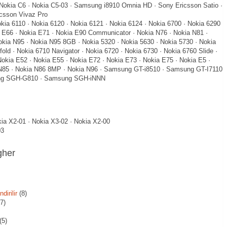
· Nokia C6 · Nokia C5-03 · Samsung i8910 Omnia HD · Sony Ericsson Satio ·
icsson Vivaz Pro
okia 6110 · Nokia 6120 · Nokia 6121 · Nokia 6124 · Nokia 6700 · Nokia 6290
a E66 · Nokia E71 · Nokia E90 Communicator · Nokia N76 · Nokia N81 ·
kia N95 · Nokia N95 8GB · Nokia 5320 · Nokia 5630 · Nokia 5730 · Nokia
fold · Nokia 6710 Navigator · Nokia 6720 · Nokia 6730 · Nokia 6760 Slide ·
Nokia E52 · Nokia E55 · Nokia E72 · Nokia E73 · Nokia E75 · Nokia E5 ·
 N85 · Nokia N86 8MP · Nokia N96 · Samsung GT-i8510 · Samsung GT-I7110
ng SGH-G810 · Samsung SGH-iNNN
kia X2-01 · Nokia X3-02 · Nokia X2-00
03
gher
dirilir
(8)
7)
(5)