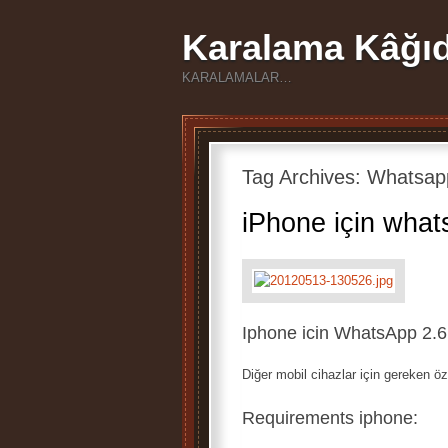
Karalama Kâğıd
KARALAMALAR…
Tag Archives:
Whatsap
iPhone için what
Iphone icin WhatsApp 2.6.
Diğer mobil cihazlar için gereken öz
Requirements iphone: