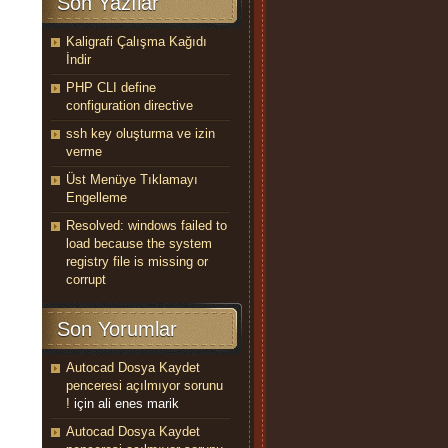
Son Yazılar
Kaligrafi Çalışma Kağıdı
İndir
PHP CLI define
configuration directive
ssh key oluşturma ve izin
verme
Üst Menüye Tıklamayı
Engelleme
Resolved: windows failed to
load because the system
registry file is missing or
corrupt
Son Yorumlar
Autocad Dosya Kaydet
penceresi açılmıyor sorunu
!
için
ali enes marik
Autocad Dosya Kaydet