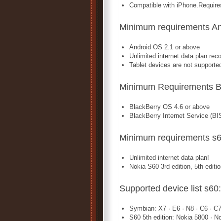
Compatible with iPhone.Requires
Minimum requirements An
Android OS 2.1 or above
Unlimited internet data plan r
Tablet devices are not supporte
Minimum Requirements Bl
BlackBerry OS 4.6 or above
BlackBerry Internet Service (BI
Minimum requirements s6
Unlimited internet data plan!
Nokia S60 3rd edition, 5th edi
Supported device list s60:
Symbian: X7 · E6 · N8 · C6 · C7 
S60 5th edition: Nokia 5800 · N