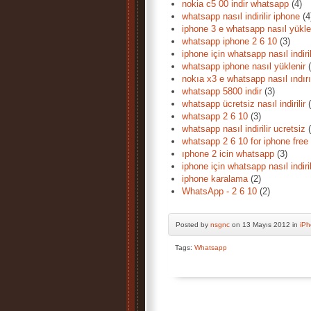
nokia c5 00 indir whatsapp
(4)
whatsapp nasıl indirilir iphone
(4
iphone 3 e whatsapp nasıl yükle
whatsapp iphone 2 6 10
(3)
iphone için whatsapp nasıl indiril
whatsapp iphone nasıl yüklenir
(
nokıa x3 e whatsapp nasıl ındırıl
whatsapp 5800 indir
(3)
whatsapp ücretsiz nasıl indirilir
(
whatsapp 2 6 10
(3)
whatsapp nasıl indirilir ucretsiz
(
whatsapp 2 6 10 for iphone free
ıphone 2 icin whatsapp
(3)
iphone için whatsapp nasıl indiril
iphone karalama
(2)
WhatsApp - 2 6 10
(2)
Posted by
nsgnc
on 13 Mayıs 2012 in
iP
Tags:
Whatsapp