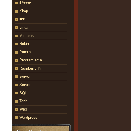
iPhone
Kitap
link
Linux
Mimarlık
Nokia
Pardus
Programlama
Raspberry Pi
Server
Server
SQL
Tarih
Web
Wordpress