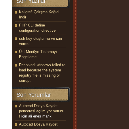
Son Yazılar
Kaligrafi Çalışma Kağıdı
İndir
PHP CLI define
configuration directive
ssh key oluşturma ve izin
verme
Üst Menüye Tıklamayı
Engelleme
Resolved: windows failed to
load because the system
registry file is missing or
corrupt
Son Yorumlar
Autocad Dosya Kaydet
penceresi açılmıyor sorunu
!
için
ali enes marik
Autocad Dosya Kaydet