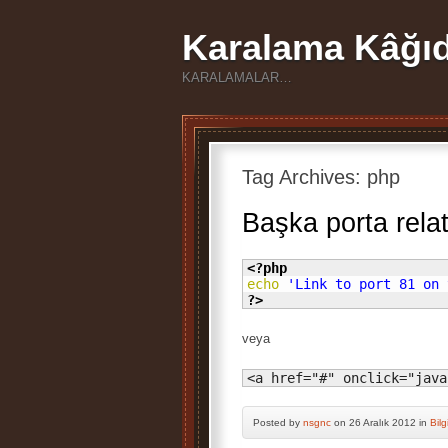
Karalama Kâğıd
KARALAMALAR…
Tag Archives:
php
Başka porta rela
<?php
echo
'Link to port 81 on 
?>
veya
<a href="#" onclick="java
Posted by
nsgnc
on 26 Aralık 2012 in
Bilg