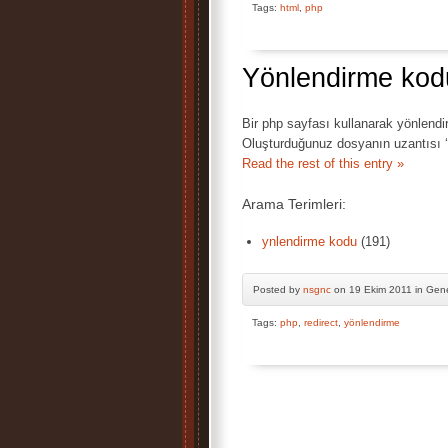
Tags:
html
,
php
Yönlendirme kod
Bir php sayfası kullanarak yönlendi
Oluşturduğunuz dosyanın uzantısı ‘.
Read the rest of this entry »
Arama Terimleri:
ynlendirme kodu
(191)
Posted by
nsgnc
on 19 Ekim 2011 in Gen
Tags:
php
,
redirect
,
yönlendirme