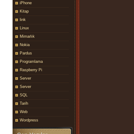
iPhone
Kitap
link
Linux
Mimarlık
Nokia
Pardus
Programlama
Raspberry Pi
Server
Server
SQL
Tarih
Web
Wordpress