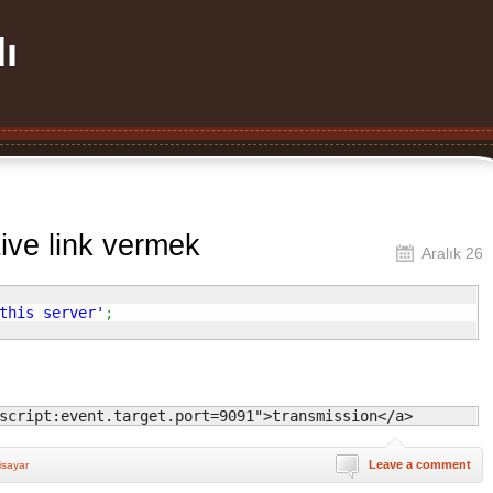
ı
tive link vermek
Aralık 26
this server'
;
script:event.target.port=9091">transmission</a>
Leave a comment
isayar