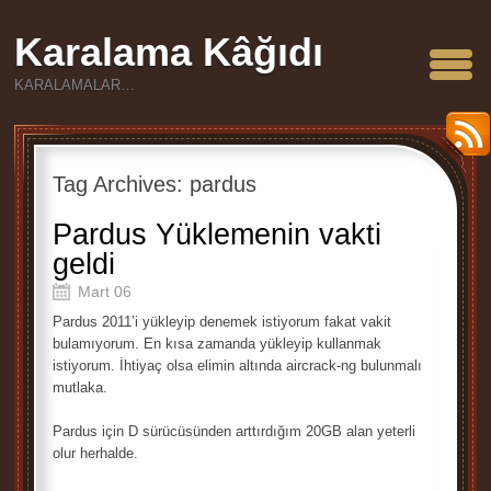
Karalama Kâğıdı
KARALAMALAR…
Tag Archives:
pardus
Pardus Yüklemenin vakti
geldi
Mart 06
Pardus 2011’i yükleyip denemek istiyorum fakat vakit
bulamıyorum. En kısa zamanda yükleyip kullanmak
istiyorum. İhtiyaç olsa elimin altında aircrack-ng bulunmalı
mutlaka.
Pardus için D sürücüsünden arttırdığım 20GB alan yeterli
olur herhalde.