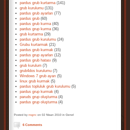
pardus grub kurtarma
(141)
grub kurulumu
(131)
pardus grub ayarları
(77)
pardus grub
(60)
pardus grub kurma
(40)
pardus grup kurma
(36)
grub kurtarma
(29)
pardus grub kurulumu
(24)
Grubu kurtarmak
(21)
pardus grub kurmak
(15)
pardus grup ayarları
(12)
pardus grub hatası
(9)
grub kurulum
(7)
grub4dos kurulumu
(7)
Windows 7 grub ayarı
(5)
linux grub kurmak
(5)
pardus topluluk grub kurulumu
(5)
pardus grup kurmak
(4)
paruds grup oluşturma
(4)
pardus grup oluşturma
(4)
Posted by
nsgnc
on 02 Nisan 2010 in Genel
6 Comments