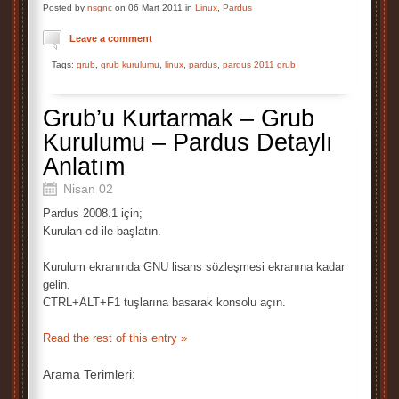
Posted by
nsgnc
on 06 Mart 2011 in
Linux
,
Pardus
Leave a comment
Tags:
grub
,
grub kurulumu
,
linux
,
pardus
,
pardus 2011 grub
Grub’u Kurtarmak – Grub
Kurulumu – Pardus Detaylı
Anlatım
Nisan 02
Pardus 2008.1 için;
Kurulan cd ile başlatın.
Kurulum ekranında GNU lisans sözleşmesi ekranına kadar
gelin.
CTRL+ALT+F1 tuşlarına basarak konsolu açın.
Read the rest of this entry »
Arama Terimleri: