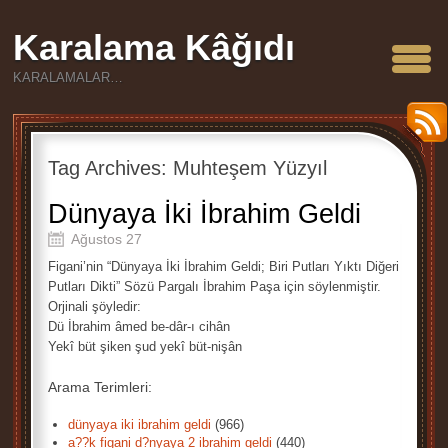
Karalama Kâğıdı
KARALAMALAR…
Tag Archives:
Muhteşem Yüzyıl
Dünyaya İki İbrahim Geldi
Ağustos 27
Figani’nin “Dünyaya İki İbrahim Geldi; Biri Putları Yıktı Diğeri
Putları Dikti” Sözü Pargalı İbrahim Paşa için söylenmiştir.
Orjinali şöyledir:
Dü İbrahim âmed be-dâr-ı cihân
Yekî büt şiken şud yekî büt-nişân
Arama Terimleri:
dünyaya iki ibrahim geldi
(966)
a??k figani d?nyaya 2 ibrahim geldi
(440)