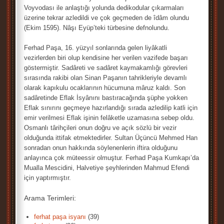
Voyvodası ile anlaştığı yolunda dedikodular çıkarmaları
üzerine tekrar azledildi ve çok geçmeden de îdâm olundu
(Ekim 1595). Nâşı Eyüp’teki türbesine defnolundu.
Ferhad Paşa, 16. yüzyıl sonlarında gelen liyâkatli
vezirlerden biri olup kendisine her verilen vazifede başarı
göstermiştir. Sadâreti ve sadâret kaymakamlığı görevleri
sırasında rakibi olan Sinan Paşanın tahrikleriyle devamlı
olarak kapıkulu ocaklarının hücumuna mâruz kaldı. Son
sadâretinde Eflak İsyânını bastıracağında şüphe yokken
Eflak sınırını geçmeye hazırlandığı sırada azledilip katli için
emir verilmesi Eflak işinin felâketle uzamasına sebep oldu.
Osmanlı târihçileri onun doğru ve açık sözlü bir vezir
olduğunda ittifak etmektedirler. Sultan Üçüncü Mehmed Han
sonradan onun hakkında söylenenlerin iftira olduğunu
anlayınca çok müteessir olmuştur. Ferhad Paşa Kumkapı’da
Mualla Mescidini, Halvetiye şeyhlerinden Mahmud Efendi
için yaptırmıştır.
Arama Terimleri:
ferhat paşa isyanı
(39)