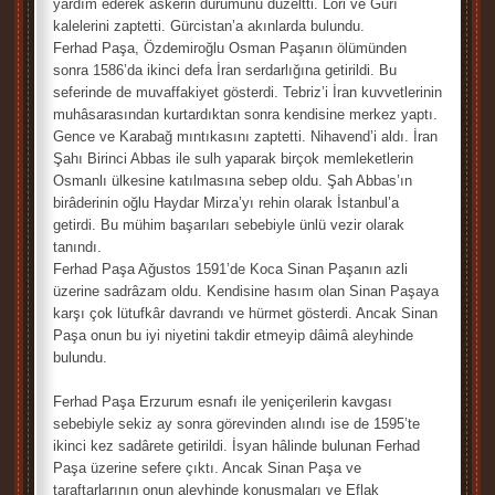
yardım ederek askerin durumunu düzeltti. Lori ve Gürî
kalelerini zaptetti. Gürcistan’a akınlarda bulundu.
Ferhad Paşa, Özdemiroğlu Osman Paşanın ölümünden
sonra 1586’da ikinci defa İran serdarlığına getirildi. Bu
seferinde de muvaffakiyet gösterdi. Tebriz’i İran kuvvetlerinin
muhâsarasından kurtardıktan sonra kendisine merkez yaptı.
Gence ve Karabağ mıntıkasını zaptetti. Nihavend’i aldı. İran
Şahı Birinci Abbas ile sulh yaparak birçok memleketlerin
Osmanlı ülkesine katılmasına sebep oldu. Şah Abbas’ın
birâderinin oğlu Haydar Mirza’yı rehin olarak İstanbul’a
getirdi. Bu mühim başarıları sebebiyle ünlü vezir olarak
tanındı.
Ferhad Paşa Ağustos 1591’de Koca Sinan Paşanın azli
üzerine sadrâzam oldu. Kendisine hasım olan Sinan Paşaya
karşı çok lütufkâr davrandı ve hürmet gösterdi. Ancak Sinan
Paşa onun bu iyi niyetini takdir etmeyip dâimâ aleyhinde
bulundu.
Ferhad Paşa Erzurum esnafı ile yeniçerilerin kavgası
sebebiyle sekiz ay sonra görevinden alındı ise de 1595’te
ikinci kez sadârete getirildi. İsyan hâlinde bulunan Ferhad
Paşa üzerine sefere çıktı. Ancak Sinan Paşa ve
taraftarlarının onun aleyhinde konuşmaları ve Eflak