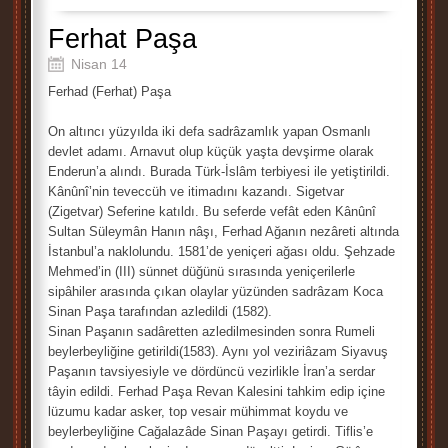
Ferhat Paşa
Nisan 14
Ferhad (Ferhat) Paşa
On altıncı yüzyılda iki defa sadrâzamlık yapan Osmanlı
devlet adamı. Arnavut olup küçük yaşta devşirme olarak
Enderun’a alındı. Burada Türk-İslâm terbiyesi ile yetiştirildi.
Kânûnî’nin teveccüh ve itimadını kazandı. Sigetvar
(Zigetvar) Seferine katıldı. Bu seferde vefât eden Kânûnî
Sultan Süleymân Hanın nâşı, Ferhad Ağanın nezâreti altında
İstanbul’a naklolundu. 1581’de yeniçeri ağası oldu. Şehzade
Mehmed’in (III) sünnet düğünü sırasında yeniçerilerle
sipâhiler arasında çıkan olaylar yüzünden sadrâzam Koca
Sinan Paşa tarafından azledildi (1582).
Sinan Paşanın sadâretten azledilmesinden sonra Rumeli
beylerbeyliğine getirildi(1583). Aynı yol veziriâzam Siyavuş
Paşanın tavsiyesiyle ve dördüncü vezirlikle İran’a serdar
tâyin edildi. Ferhad Paşa Revan Kalesini tahkim edip içine
lüzumu kadar asker, top vesair mühimmat koydu ve
beylerbeyliğine Cağalazâde Sinan Paşayı getirdi. Tiflis’e