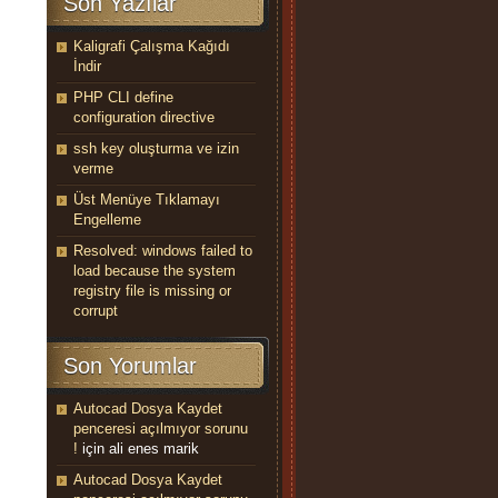
Son Yazılar
Kaligrafi Çalışma Kağıdı
İndir
PHP CLI define
configuration directive
ssh key oluşturma ve izin
verme
Üst Menüye Tıklamayı
Engelleme
Resolved: windows failed to
load because the system
registry file is missing or
corrupt
Son Yorumlar
Autocad Dosya Kaydet
penceresi açılmıyor sorunu
!
için
ali enes marik
Autocad Dosya Kaydet