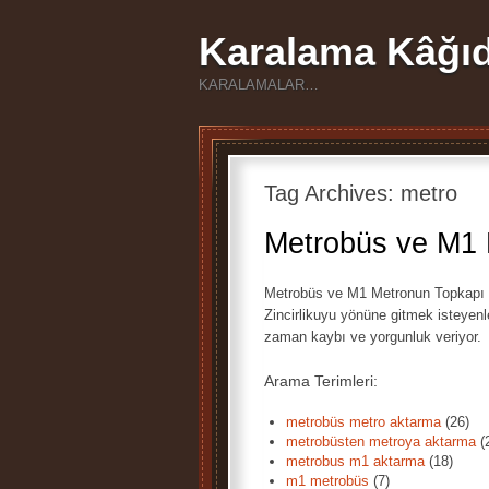
Karalama Kâğıd
KARALAMALAR…
Tag Archives:
metro
Metrobüs ve M1 
Metrobüs ve M1 Metronun Topkapı ta
Zincirlikuyu yönüne gitmek isteyen
zaman kaybı ve yorgunluk veriyor.
Arama Terimleri:
metrobüs metro aktarma
(26)
metrobüsten metroya aktarma
(
metrobus m1 aktarma
(18)
m1 metrobüs
(7)