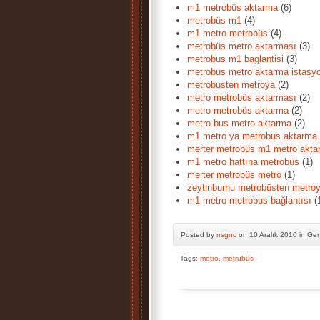
m1 metrobüs aktarma
(6)
metrobüs m1
(4)
m1 metro metrobüs
(4)
metrobüs metro aktarması
(3)
metrobus m1 baglantisi
(3)
metrobüs metro aktarma istasyo
metrobusten metroya
(2)
metro metrobüs aktarması
(2)
metro metrobüs aktarma
(2)
metro bus metro aktarma
(2)
m1 metro ya metrobus aktarma
merter metrobüs m1 metro akta
m1 metro hattına metrobüs
(1)
merter metrobüs metro
(1)
zeytinburnu metrobüsten metro
m1 metro metrobus bağlantısı
(
Posted by
nsgnc
on 10 Aralık 2010 in Ge
Tags:
metro
,
metrubüs