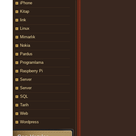
iPhone
Kitap
link
Linux
Mimarlık
Nokia
Pardus
Programlama
Raspberry Pi
Server
Server
SQL
Tarih
Web
Wordpress