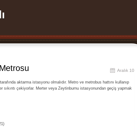
ı
Metrosu
Aralık 10
rafında aktarma istasyonu olmalıdır. Metro ve metrobus hattını kullanıp
ler sıkıntı çekiyorlar. Merter veya Zeytinburnu istasyonundan geçiş yapmak
21)