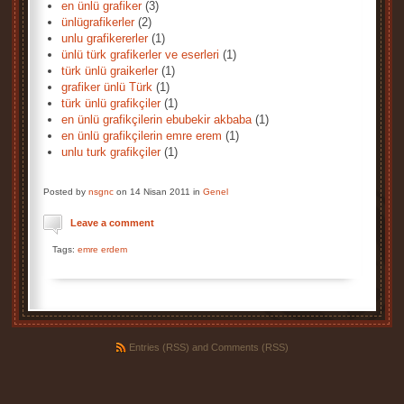
en ünlü grafiker
(3)
ünlügrafikerler
(2)
unlu grafikererler
(1)
ünlü türk grafikerler ve eserleri
(1)
türk ünlü graikerler
(1)
grafiker ünlü Türk
(1)
türk ünlü grafikçiler
(1)
en ünlü grafikçilerin ebubekir akbaba
(1)
en ünlü grafikçilerin emre erem
(1)
unlu turk grafikçiler
(1)
Posted by
nsgnc
on 14 Nisan 2011 in
Genel
Leave a comment
Tags:
emre erdem
Entries (RSS)
and
Comments (RSS)