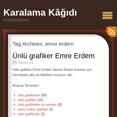
Karalama Kâğıdı
KARALAMALAR…
Tag Archives:
emre erdem
Ünlü grafiker Emre Erdem
Nisan 14
Ünlü grafiker Emre Erdem Demet Akalın Konseri için
hazırlanan afiş ve biletlere imzasını attı.
Arama Terimleri:
unlu grafikerler
(90)
ünlü grafiker
(16)
ünlü grafikerler ve eserleri
(9)
emre erdem grafiker
(5)
ünlü grafikçiler
(3)