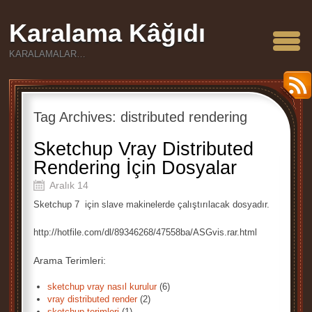
Karalama Kâğıdı
KARALAMALAR…
Tag Archives:
distributed rendering
Sketchup Vray Distributed
Rendering İçin Dosyalar
Aralık 14
Sketchup 7 için slave makinelerde çalıştırılacak dosyadır.
http://hotfile.com/dl/89346268/47558ba/ASGvis.rar.html
Arama Terimleri:
sketchup vray nasıl kurulur
(6)
vray distributed render
(2)
sketchup terimleri
(1)