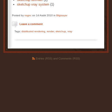
sketchup vray system
(1)
Posted by
nsgnc
on 14 Aralık 2010 in
Bilgisayar
Leave a comment
Tags:
distributed rendering
,
render
,
sketchup
,
vray
Entries (RSS)
and
Comments (RSS)