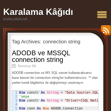
Karalama Kâğıdı
KARALAMALAR…
Tag Archives:
connection string
ADODB ve MSSQL
connection string
Temmuz 08
ADODB.connection ve MS SQL server kullanacaksanız
buna benzer bir connection string’ler kullanmalısınız. ** olan
yerleri kendi bilgileriniz ile değiştirmeyi unutmayın.
1

Dim
 constr 
As
String
 = 
"Data Source=.SQLEXPRES
2

'veya 
3

Dim
 constr 
As
String
 = 
"Driver={SQL Native Cli
4

5

Dim
 conn 
As
New
 ADODB.Connection
