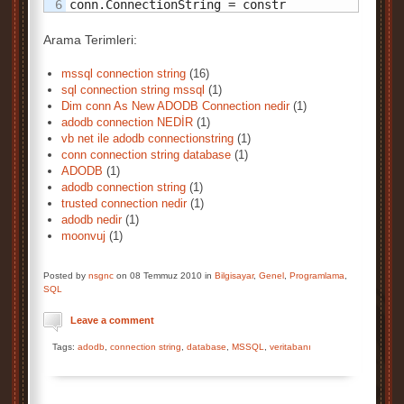
conn.ConnectionString = constr
Arama Terimleri:
mssql connection string
(16)
sql connection string mssql
(1)
Dim conn As New ADODB Connection nedir
(1)
adodb connection NEDİR
(1)
vb net ile adodb connectionstring
(1)
conn connection string database
(1)
ADODB
(1)
adodb connection string
(1)
trusted connection nedir
(1)
adodb nedir
(1)
moonvuj
(1)
Posted by
nsgnc
on 08 Temmuz 2010 in
Bilgisayar
,
Genel
,
Programlama
,
SQL
Leave a comment
Tags:
adodb
,
connection string
,
database
,
MSSQL
,
veritabanı