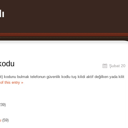
ı
 kodu
Şubat 20
t) kodunu bulmak telefonun güvenlik kodlu tuş kilidi aktif değilken yada kilit
of this entry »
239)
u
(59)