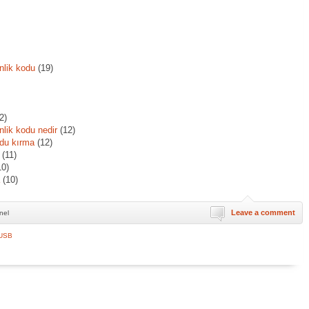
nlik kodu
(19)
2)
nlik kodu nedir
(12)
odu kırma
(12)
(11)
0)
(10)
Leave a comment
nel
USB