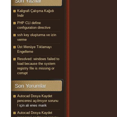
Son Yazılar
Kaligrafi Çalışma Kağıdı
İndir
PHP CLI define
configuration directive
ssh key oluşturma ve izin
verme
Üst Menüye Tıklamayı
Engelleme
Resolved: windows failed to
load because the system
registry file is missing or
corrupt
Son Yorumlar
Autocad Dosya Kaydet
penceresi açılmıyor sorunu
!
için
ali enes marik
Autocad Dosya Kaydet