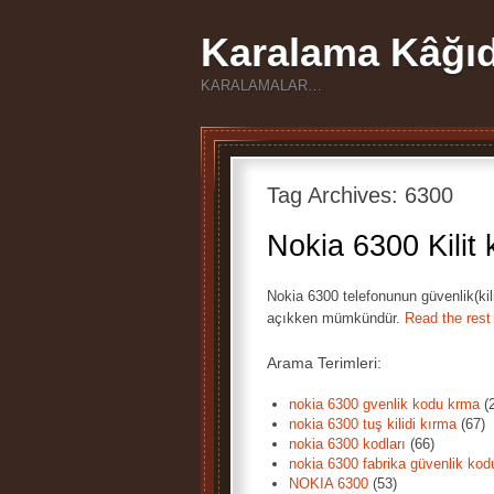
Karalama Kâğıd
KARALAMALAR…
Tag Archives:
6300
Nokia 6300 Kilit
Nokia 6300 telefonunun güvenlik(kili
açıkken mümkündür.
Read the rest 
Arama Terimleri:
nokia 6300 gvenlik kodu krma
(
nokia 6300 tuş kilidi kırma
(67)
nokia 6300 kodları
(66)
nokia 6300 fabrika güvenlik kod
NOKIA 6300
(53)