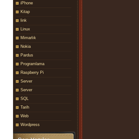
iPhone
Kitap
link
Linux
Mimarlık
Nokia
Pardus
Programlama
Raspberry Pi
Server
Server
SQL
Tarih
Web
Wordpress