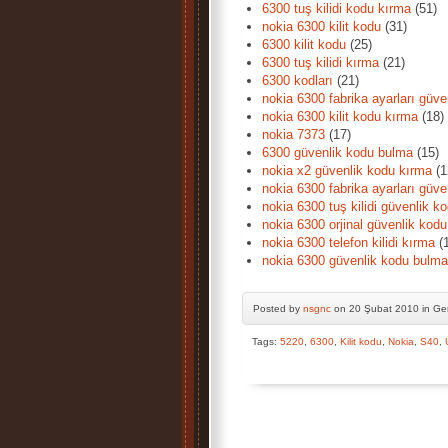
6300 tuş kilidi kodu kırma
(51)
nokia 6300 kilit kodu
(31)
6300 kilit kodu
(25)
6300 tuş kilidi kırma
(21)
6300 kodları
(21)
nokia 6300 fabrika ayarları güve
nokia 6300 kilit kodu kırma
(18)
nokia 7373
(17)
6300 güvenlik kodu bulma
(15)
nokia x2 güvenlik kodu kırma
(1
nokia 6300 fabrika ayarları güve
nokia 6300 tuş kilidi güvenlik k
nokia 6300 orjinal güvenlik kodu
nokia 6300 telefon kilidi kırma
(1
nokia 6300 güvenlik kodu bulma
Posted by
nsgnc
on 20 Şubat 2010 in Ge
Tags:
5220
,
6300
,
Kilit kodu
,
Nokia
,
S40
,