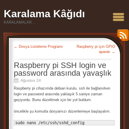
Karalama Kâğıdı
KARALAMALAR…
←
Dosya Listeleme Programı
Raspberry pi için GPIO
aparatı
→
Raspberry pi SSH login ve
password arasında yavaşlık
Ağustos 24
Raspberry pi cihazımda debian kurulu. ssh ile bağlanırken
login ve password arasında yaklaşık 5 saniye zaman
geçiyordu. Bunu düzeltmek için bir yol buldum.
öncelikle şu komutla dosyamızı düzenlemeye başlayalım.
sudo nano /etc/ssh/sshd_config