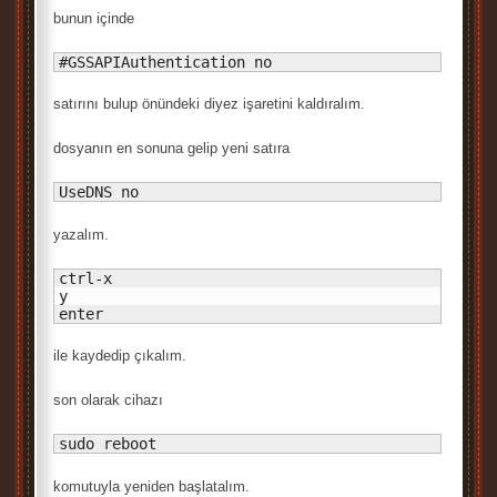
bunun içinde
#GSSAPIAuthentication no
satırını bulup önündeki diyez işaretini kaldıralım.
dosyanın en sonuna gelip yeni satıra
UseDNS no
yazalım.
ctrl-x

y

enter
ile kaydedip çıkalım.
son olarak cihazı
sudo reboot
komutuyla yeniden başlatalım.