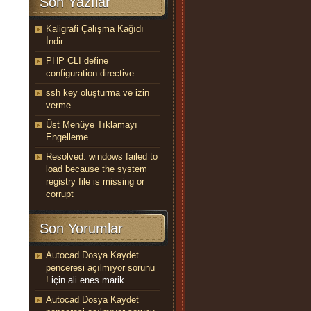
Son Yazılar
Kaligrafi Çalışma Kağıdı
İndir
PHP CLI define
configuration directive
ssh key oluşturma ve izin
verme
Üst Menüye Tıklamayı
Engelleme
Resolved: windows failed to
load because the system
registry file is missing or
corrupt
Son Yorumlar
2654208,

Autocad Dosya Kaydet
penceresi açılmıyor sorunu
!
için
ali enes marik
Autocad Dosya Kaydet