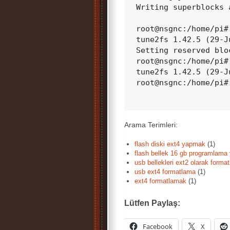
Writing superblocks 
root@nsgnc:/home/pi#
tune2fs 1.42.5 (29-Ju
Setting reserved blo
root@nsgnc:/home/pi#
tune2fs 1.42.5 (29-Ju
root@nsgnc:/home/pi#

Arama Terimleri:
flash diski ext4 yapmak
(1)
flash bellek 16 gb programlama 
usb bellekleri ext2 olarak forma
usb ext4 formatlama
(1)
ext4 formatlamak
(1)
Lütfen Paylaş:
Facebook
X