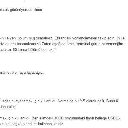
 olarak görünüyordur. Bunu
.
n ile yeni bölüm oluşturmalıyız. Ekrandaki yönlendirmeleri takip edin. (n ile
fa entera basmalısınız.) Zaten aşağıda örnek terminal çıktısını vereceğim.
acaktır. 83 Linux bölümü demektir.
arametreleri ayarlayacağız.
 yüzdesini ayarlamak için kullanıldı. Normalde bu %5 olarak gelir. Bunu 0
daha olur.
lamak için kullanıldı. Ben elimdeki 16GB boyutundaki flash belleğe USB16
z gibi başka bir etiket kullanabilirsiniz.