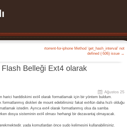
ı
rtorrent-for-iphone Method ‘get_hash_interval’ not
defined (-506) issue
→
 Flash Belleği Ext4 olarak
Ağustos 25
n harici harddiskimi ext4 olarak formatlamak için bir yöntem buldum.
k formatlanmış diskleri de mount edebilirsiniz fakat ext4ün daha hızlı olduğu
rmatlamak istedim. Ayrıca ext4 olarak formatlanmış olsa da samba
şirken dosya sisteminin ext4 olması herhangi bir dezavantaj olmayacak.
erekmektedir. yada komutlardan önce sudo kelimesini kullanabilirsiniz.