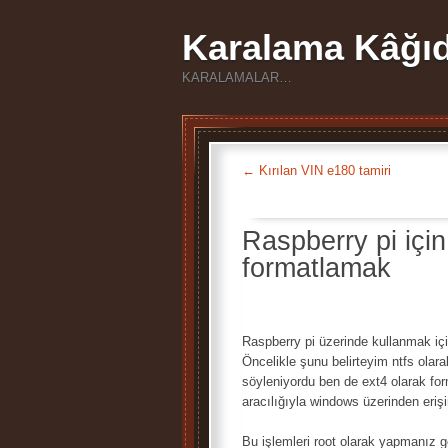
Karalama Kâğıd
KARALAMALAR…
←
Kırılan VIN e180 tamiri
Raspberry pi için
formatlamak
Raspberry pi üzerinde kullanmak içi
Öncelikle şunu belirteyim ntfs olara
söyleniyordu ben de ext4 olarak fo
aracılığıyla windows üzerinden eri
Bu işlemleri root olarak yapmanız g