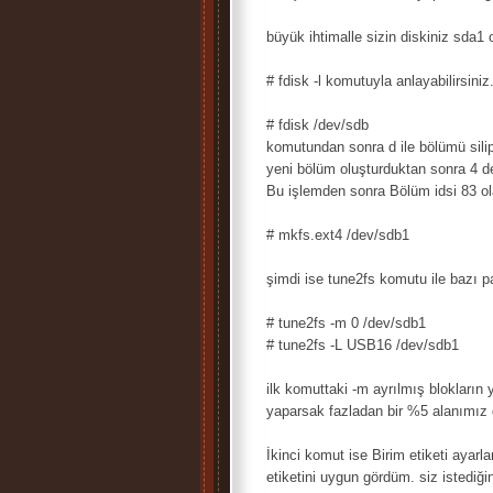
büyük ihtimalle sizin diskiniz sda1
# fdisk -l komutuyla anlayabilirsiniz
# fdisk /dev/sdb
komutundan sonra d ile bölümü silip 
yeni bölüm oluşturduktan sonra 4 de
Bu işlemden sonra Bölüm idsi 83 ol
# mkfs.ext4 /dev/sdb1
şimdi ise tune2fs komutu ile bazı p
# tune2fs -m 0 /dev/sdb1
# tune2fs -L USB16 /dev/sdb1
ilk komuttaki -m ayrılmış blokların
yaparsak fazladan bir %5 alanımız 
İkinci komut ise Birim etiketi ayar
etiketini uygun gördüm. siz istediğini