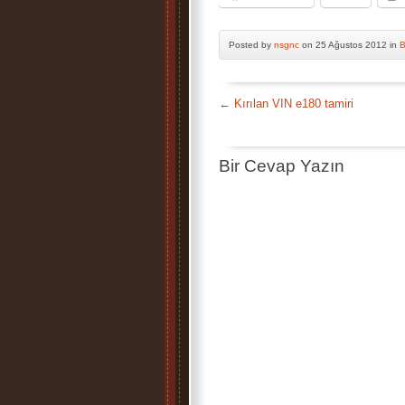
Posted by
nsgnc
on 25 Ağustos 2012 in
B
←
Kırılan VIN e180 tamiri
Bir Cevap Yazın