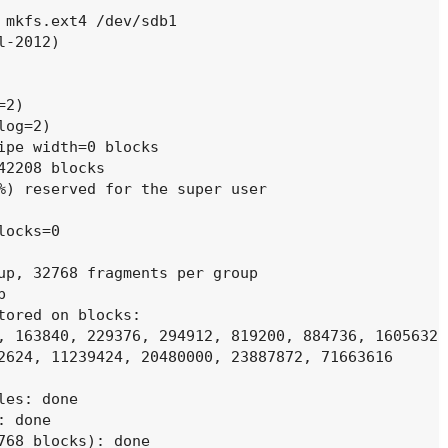
 mkfs.ext4 /dev/sdb1

-2012)

2)

og=2)

ipe width=0 blocks

2208 blocks

%) reserved for the super user

ocks=0

up, 32768 fragments per group



tored on blocks:

, 163840, 229376, 294912, 819200, 884736, 1605632, 
2624, 11239424, 20480000, 23887872, 71663616

es: done

 done

768 blocks): done
