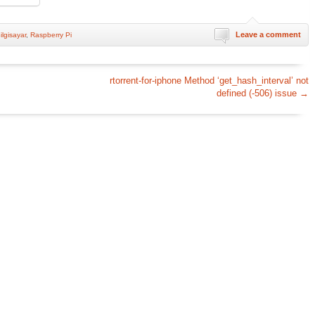
Leave a comment
ilgisayar
,
Raspberry Pi
rtorrent-for-iphone Method ‘get_hash_interval’ not
defined (-506) issue
→