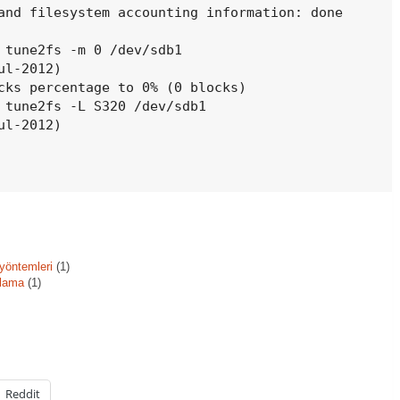
and filesystem accounting information: done

 tune2fs -m 0 /dev/sdb1

l-2012)

cks percentage to 0% (0 blocks)

 tune2fs -L S320 /dev/sdb1

l-2012)

yöntemleri
(1)
tlama
(1)
Reddit