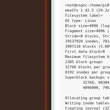
root@nsgnc:/home/pi#
mke2fs 1.42.5 (29-Jul
Filesystem label=

OS type: Linux

Block size=4096 (log=
Fragment size=4096 (l
Stride=0 blocks, Str
19537920 inodes, 7814
3907110 blocks (5.00
First data block=0

Maximum filesystem bl
2385 block groups

32768 blocks per gro
8192 inodes per group
Superblock backups s
        32768, 98304
        4096000, 796
Allocating group tabl
Writing inode tables:
Creating journal (32