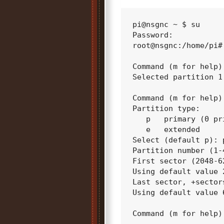
pi@nsgnc ~ $ su

Password:

root@nsgnc:/home/pi#
Command (m for help):
Selected partition 1

Command (m for help):
Partition type:

   p   primary (0 pr
   e   extended

Select (default p): p
Partition number (1-
First sector (2048-6
Using default value 2
Last sector, +sector
Using default value 6
Command (m for help):