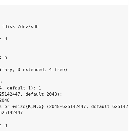
 fdisk /dev/sdb

 d

 n

imary, 0 extended, 4 free)



4, default 1): 1

25142447, default 2048):

048

s or +size{K,M,G} (2048-625142447, default 62514244
25142447

 q
