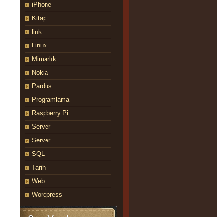
iPhone
Kitap
link
Linux
Mimarlık
Nokia
Pardus
Programlama
Raspberry Pi
Server
Server
SQL
Tarih
7):

Web
Wordpress