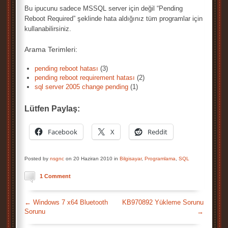
Bu ipucunu sadece MSSQL server için değil “Pending
Reboot Required” şeklinde hata aldığınız tüm programlar için
kullanabilirsiniz.
Arama Terimleri:
pending reboot hatası
(3)
pending reboot requirement hatası
(2)
sql server 2005 change pending
(1)
Lütfen Paylaş:
Facebook
X
Reddit
Posted by
nsgnc
on 20 Haziran 2010 in
Bilgisayar
,
Programlama
,
SQL
1 Comment
←
Windows 7 x64 Bluetooth
KB970892 Yükleme Sorunu
Sorunu
→