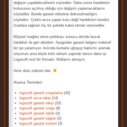
değişim yapabileceklerini söylediler. Daha sonra harddiskin
kutusunun açılmış olduğu için değişim yapamacaklarını
söylediler. Bende garanti etiketine dokunulmadığını
söyledim. Çünkü arıza yapan kutu değil harddiskin kendisi.
Israrlara rağmen hiç bir şekilde kabul etmek istemediler.
Müşteri mağdur etme politikası sonucu elimde bozuk
harddisk ile geri döndüm. Aşagıdaki garanti belgesi malesef
bir işe yaramıyor. Aslında bunlarla uğraşıp hakkımı aramak
istiyorum ama böyle kötü reklam yapmak bence daha iyi.
Logosoft rezil bir firmadır. Mallarını almayın.
Artık diski söktüm bile.
Arama Terimleri:
logosoft garanti sorgulama
(43)
logosoft arıza takip
(14)
logosoft garanti takip
(10)
logosoft garanti sorgu
(8)
logosoft garanti takibi
(4)
logosoft garanti kağıdı
(3)
logosoft garanti kontrol
(3)