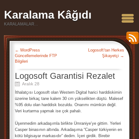
Karalama Kâğıdı
KARALAMALAR…
←
WordPress
Logosoft’tan Herkes
Güncellemelerinde FTP
Şikayetçi
→
Bilgileri
Logosoft Garantisi Rezalet
Aralık 28
İthalatçısı Logosoft olan Western Digital harici harddiskimin
üzerine birkaç tane kalem 30 cm yükselikten düştü. Malesef
%95 dolu olan harddisk bozuldu. Onarımı mümkün değil.
Veri kurtarma yapmak ise çok pahalı.
Üşenmedim arkadaşımla birlikte Ümraniye’ye gittim. Yerleri
Casper binasının altında. Arkadaşıma “Casper türkiyenin en
kötü bilgisayar markasıdır” dedim. İçeri girdik. Birebir