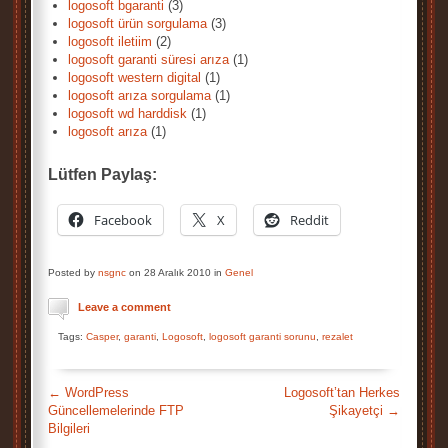
logosoft bgaranti
(3)
logosoft ürün sorgulama
(3)
logosoft iletiim
(2)
logosoft garanti süresi arıza
(1)
logosoft western digital
(1)
logosoft arıza sorgulama
(1)
logosoft wd harddisk
(1)
logosoft arıza
(1)
Lütfen Paylaş:
Facebook
X
Reddit
Posted by
nsgnc
on 28 Aralık 2010 in
Genel
Leave a comment
Tags:
Casper
,
garanti
,
Logosoft
,
logosoft garanti sorunu
,
rezalet
←
WordPress
Logosoft’tan Herkes
Güncellemelerinde FTP
Şikayetçi
→
Bilgileri