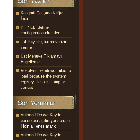
Son Yazılar
Kaligrafi Çalışma Kağıdı
İndir
PHP CLI define
configuration directive
ssh key oluşturma ve izin
verme
Üst Menüye Tıklamayı
Engelleme
Resolved: windows failed to
load because the system
registry file is missing or
corrupt
Son Yorumlar
Autocad Dosya Kaydet
penceresi açılmıyor sorunu
!
için
ali enes marik
Autocad Dosya Kaydet