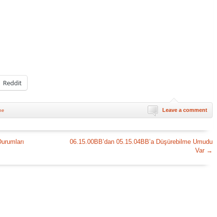
Reddit
Leave a comment
ne
urumları
06.15.00BB’dan 05.15.04BB’a Düşürebilme Umudu
Var
→