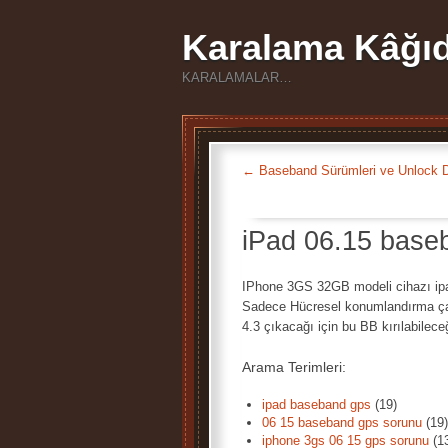
Karalama Kâğıd
KARALAMALAR…
←
Baseband Sürümleri ve Unlock D
iPad 06.15 base
IPhone 3GS 32GB modeli cihazı ipa
Sadece Hücresel konumlandırma çalı
4.3 çıkacağı için bu BB kırılabilece
Arama Terimleri:
ipad baseband gps
(19)
06 15 baseband gps sorunu
(19)
iphone 3gs 06 15 gps sorunu
(1