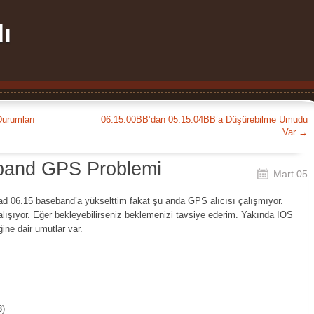
ı
urumları
06.15.00BB’dan 05.15.04BB’a Düşürebilme Umudu
Var
→
band GPS Problemi
Mart 05
d 06.15 baseband’a yükselttim fakat şu anda GPS alıcısı çalışmıyor.
şıyor. Eğer bekleyebilirseniz beklemenizi tavsiye ederim. Yakında IOS
ğine dair umutlar var.
3)