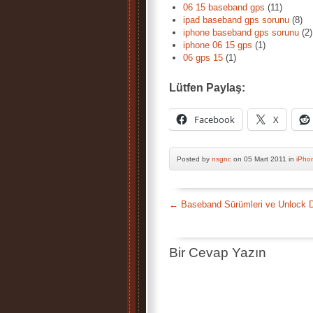
06 15 baseband gps
(11)
ipad baseband gps sorunu
(8)
iphone baseband gps sorunu
(2)
iphone 06 15 gps
(1)
06 gps 15
(1)
Lütfen Paylaş:
Facebook
X
Posted by
nsgnc
on 05 Mart 2011 in
iPho
←
Baseband Sürümleri ve Unlock D
Bir Cevap Yazın