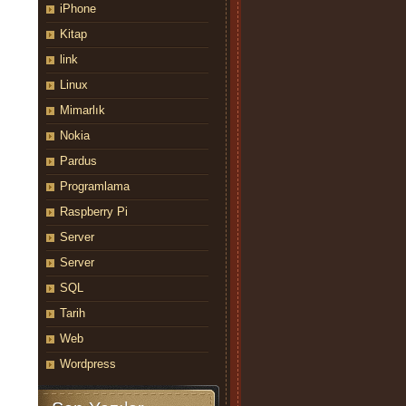
iPhone
Kitap
link
Linux
Mimarlık
Nokia
Pardus
Programlama
Raspberry Pi
Server
Server
SQL
Tarih
Web
Wordpress